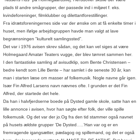
plads til andre smågrupper, der passede ind i miljøet f. eks.
kvindeforeninger, filmklubber og dilettantforestillinger.
Fra idrætsforeningernes side var der ønske om at få enkelte timer i
huset, men ifølge arbejdsgruppen havde man valgt at lave
begrænsningen ”kulturelt samlingssted”.
Det var i 1976 avisen skrev sådan, og det kan vel siges at være
Holmegaard Amatør Teaters vugge, der blev tømret sammen her.
I den fantastiske samling af avisudklip, som Bente Christensen –
bedre kendt som Lille Bente – har samlet i de seneste 30 år, kan
man i starten læse om masser af folkemusik. Nogle navne går igen.
Især Fin Alfred Larsens navn nævnes ofte. I grunden er det Fin
Alfred, der startede det hele.
Da han i halvfjerdserne boede på Dysted gamle skole, satte han en
lille annonce i avisen, hvor han søgte efter folk, der ville spille
folkemusik. Og det var der jo.Og fra den tid stammer også navnet
på husets ældste grupper ’De Dysted…..’Han var og er en
fremragende igangsætter, pædagog og spillemand, og det er også