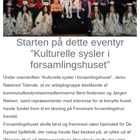
Starten på dette eventyr
”Kulturelle sysler i
forsamlingshuset”
Under overskriften ”Kulturelle sysler i forsamlingshuset”, skrev
Næstved Tidende, at en arbejdsgruppe bestående af
kommunalbestyrelsesmedlemmerne Bent Andersen og Jørgen
Nielsen, samt repræsentanter med interesse for at benytte huset,
havde fundet frem til en løsning på Fensmark forsamlingshus
fremtid.
Forsamlingshuset skulle først og fremmest være hjemsted for De
Dysted Spillefolk, der netop havde fået besked på, at rykke ud af
”Nissens Hus” på Holmegaardsvej. Herudover skulle der være