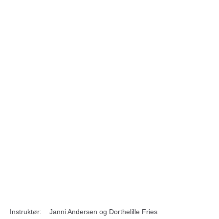
Orig. titel: “Bedroom Farce”
farce
af Alan Ayckbourn. Oversætter:H. Bering Liisberg.
Instruktør: Janni Andersen og Dorthelille Fries