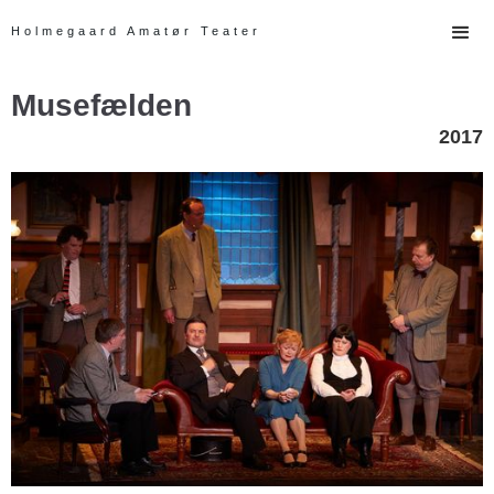
Holmegaard Amatør Teater
Musefælden
2017