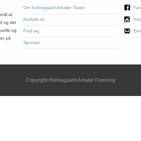
Om holmegaard Amatør Teater
Fac
rmål at
Kontakt os
Ins
d og det
tuelle og
Find vej
Ema
ter på
Sponsor
Copyright Holmegaard Amatør Forening